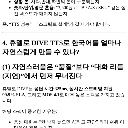
상황 톤
: 사과,안내,확인의 톤이 구분되는지
숫자,단위,영문 혼용
: “3,500원 / 2TB / A/S / SKU” 같은 실
전 텍스트가 깨지지 않는지
즉, “TTS 성능” + “스크립트 설계”가 같이 가야 합니다.
4. 휴멜로 DIVE TTS로 한국어를 얼마나
자연스럽게 만들 수 있나?
(1) 자연스러움은 “품질”보다 “대화 리듬
(지연)”에서 먼저 무너진다
휴멜로 DIVE는
응답 시간 325ms
,
실시간 스트리밍 지원
,
99.9% SLA
, 그리고
MOS 4.1
로 매우 높은 스펙을 가지고 있습
니다.
해당 스펙이 중요한 이유는:
음성 대화는 “한 박자 늦으면 AI라고 판단” 되기 쉬워 이
탈율이 매우 높아짐