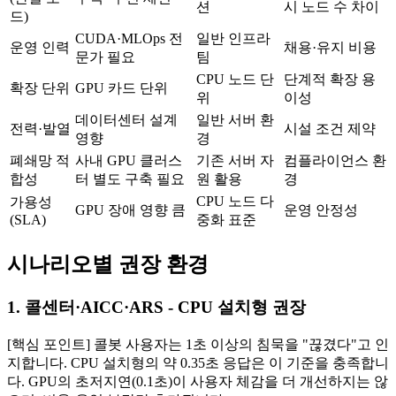
션
시 노드 수 차이
드)
CUDA·MLOps 전
일반 인프라
운영 인력
채용·유지 비용
문가 필요
팀
CPU 노드 단
단계적 확장 용
확장 단위
GPU 카드 단위
위
이성
데이터센터 설계
일반 서버 환
전력·발열
시설 조건 제약
영향
경
폐쇄망 적
사내 GPU 클러스
기존 서버 자
컴플라이언스 환
합성
터 별도 구축 필요
원 활용
경
CPU 노드 다
가용성
GPU 장애 영향 큼
운영 안정성
(SLA)
중화 표준
시나리오별 권장 환경
1. 콜센터·AICC·ARS - CPU 설치형 권장
[핵심 포인트] 콜봇 사용자는 1초 이상의 침묵을 "끊겼다"고 인
지합니다. CPU 설치형의 약 0.35초 응답은 이 기준을 충족합니
다. GPU의 초저지연(0.1초)이 사용자 체감을 더 개선하지는 않