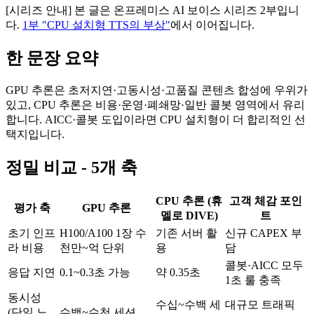
[시리즈 안내] 본 글은 온프레미스 AI 보이스 시리즈 2부입니
다.
1부 "CPU 설치형 TTS의 부상"
에서 이어집니다.
한 문장 요약
GPU 추론은 초저지연·고동시성·고품질 콘텐츠 합성에 우위가
있고, CPU 추론은 비용·운영·폐쇄망·일반 콜봇 영역에서 유리
합니다. AICC·콜봇 도입이라면 CPU 설치형이 더 합리적인 선
택지입니다.
정밀 비교 - 5개 축
CPU 추론 (휴
고객 체감 포인
평가 축
GPU 추론
멜로 DIVE)
트
초기 인프
H100/A100 1장 수
기존 서버 활
신규 CAPEX 부
라 비용
천만~억 단위
용
담
콜봇·AICC 모두
응답 지연
0.1~0.3초 가능
약 0.35초
1초 룰 충족
동시성
수십~수백 세
대규모 트래픽
(단일 노
수백~수천 세션