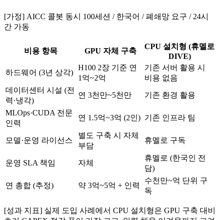
[가정] AICC 콜봇 동시 100세션 / 한국어 / 폐쇄망 요구 / 24시
간 가동
CPU 설치형 (휴멜로
비용 항목
GPU 자체 구축
DIVE)
H100 2장 기준 연
기존 서버 활용 시
하드웨어 (3년 상각)
1억~2억
비용 없음
데이터센터 시설 (전
연 3천만~5천만
기존 환경 활용
력·냉각)
MLOps·CUDA 전문
연 1.5억~3억 (2인)
기존 인프라 팀
인력
별도 구축 시 자체
모델·운영 라이선스
휴멜로 구독
부담
휴멜로 (한국인 전
운영 SLA 책임
자체
담)
수천만~억 단위 구
연 총합 (추정)
약 3억~5억 + 인력
독
[성과 지표] 실제 도입 사례에서 CPU 설치형은 GPU 구축 대비