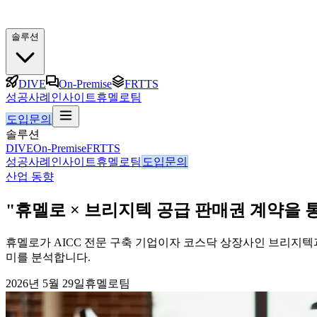
솔루션
DIVE
On-Premise
FRTTS
성공사례
인사이트
휴멜로팀
도입문의
솔루션
DIVE
On-Premise
FRTTS
성공사례
인사이트
휴멜로팀
도입문의
산업 동향
"휴멜로 × 브리지텍 공급 판매권 계약을 통
휴멜로가 AICC 전문 구축 기업이자 코스닥 상장사인 브리지텍과 
미를 분석합니다.
2026년 5월 29일
휴멜로팀