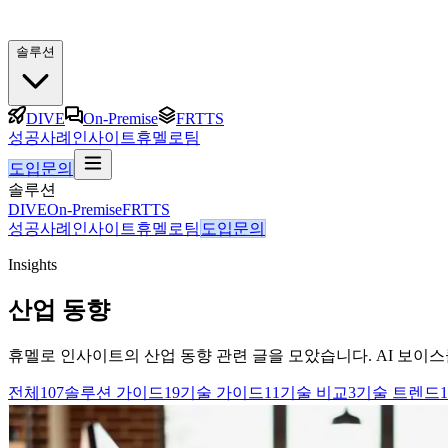
솔루션
DIVE
On-Premise
FRTTS
성공사례
인사이트
휴멜로팀
도입문의
솔루션
DIVE
On-Premise
FRTTS
성공사례
인사이트
휴멜로팀
도입문의
Insights
산업 동향
휴멜로 인사이트의 산업 동향 관련 글을 모았습니다. AI 보이스클
전체
107
솔루션 가이드
19
기술 가이드
11
기술 비교
3
기술 트렌드
1