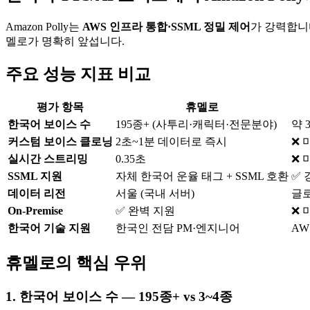
Amazon Polly는
AWS 인프라 통합·SSML 정밀 제어
가 강력합니
멜로가 명확히 앞섭니다.
주요 성능 지표 비교
평가 항목
휴멜로
한국어 보이스 수
195종+ (사투리·캐릭터·전문분야)
약 3
커스텀 보이스 클로닝
2초~1분 데이터로 즉시
❌ 
실시간 스트리밍
0.35초
❌ 
SSML 지원
자체 한국어 운율 태그 + SSML 호환
✅ 
데이터 리전
서울 (국내 서버)
글로
On-Premise
✅ 완벽 지원
❌ 
한국어 기술 지원
한국인 전담 PM·엔지니어
AW
휴멜로의 핵심 우위
1. 한국어 보이스 수 — 195종+ vs 3~4종