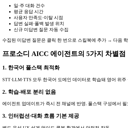
일·주 대화 건수
평균 응답 시간
사용자 만족도·이탈 시점
답변 실패·폴백 발생 위치
신규 미답변 질문 자동 수집
수집된 미답변 질문은 클릭 한 번으로 스킬북에 추가 → 다음 학
프로소디 AICC 에이전트의 5가지 차별점
1. 한국어 풀스택 최적화
STT·LLM·TTS 모두 한국어 도메인 데이터로 학습돼 영어 위
2. 학습-배포 분리 없음
에이전트 업데이트가 즉시 전 채널에 반영. 풀스택 구성에서 필
3. 인터럽션·대화 흐름 기본 제공
별도 음성 UX 설계 없이도 콜봇 환경에서 안정적 작동.