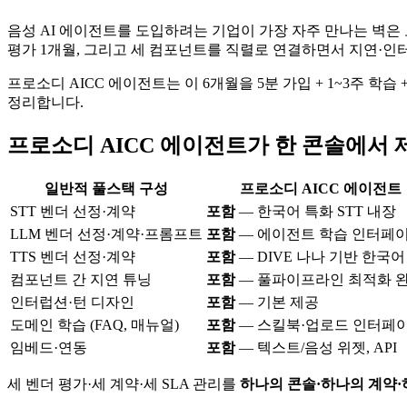
음성 AI 에이전트를 도입하려는 기업이 가장 자주 만나는 벽은
평가 1개월, 그리고 세 컴포넌트를 직렬로 연결하면서 지연·인
프로소디 AICC 에이전트는 이 6개월을 5분 가입 + 1~3주 학
정리합니다.
프로소디 AICC 에이전트가 한 콘솔에서 
일반적 풀스택 구성
프로소디 AICC 에이전트
STT 벤더 선정·계약
포함
— 한국어 특화 STT 내장
LLM 벤더 선정·계약·프롬프트
포함
— 에이전트 학습 인터페
TTS 벤더 선정·계약
포함
— DIVE 나나 기반 한국어 
컴포넌트 간 지연 튜닝
포함
— 풀파이프라인 최적화 
인터럽션·턴 디자인
포함
— 기본 제공
도메인 학습 (FAQ, 매뉴얼)
포함
— 스킬북·업로드 인터페
임베드·연동
포함
— 텍스트/음성 위젯, API
세 벤더 평가·세 계약·세 SLA 관리를
하나의 콘솔·하나의 계약·