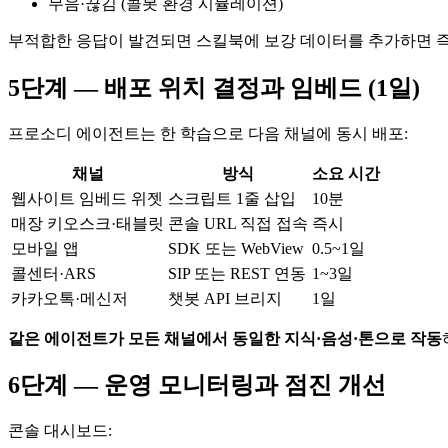
무음·끊김 (콜봇 환경 시뮬레이션)
부적합한 응답이 발견되면 스킬북에 보강 데이터를 추가하면 즉
5단계 — 배포 위치 결정과 임베드 (1일)
프로소디 에이전트는 한 학습으로 다음 채널에 동시 배포:
채널
방식
소요 시간
웹사이트 임베드 위젯
스크립트 1줄 삽입
10분
매장 키오스크·태블릿
콘솔 URL 직접 접속
즉시
모바일 앱
SDK 또는 WebView
0.5~1일
콜센터·ARS
SIP 또는 REST 연동
1~3일
카카오톡·메신저
챗봇 API 브리지
1일
같은 에이전트가 모든 채널에서 동일한 지식·음성·톤으로 작동
6단계 — 운영 모니터링과 점진 개선
콘솔 대시보드: