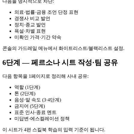
다음을 명시적으로 차단:
의료·법률·금융 조언 단정 표현
경쟁사 비교 발언
정치·종교 발언
욕설·차별 표현
미확인 가격·기간 약속
콘솔의 가드레일 메뉴에서 화이트리스트/블랙리스트 설정.
6단계 — 페르소나 시트 작성·팀 공유
다음 항목을 1페이지로 정리해 사내 공유:
역할 (1단계)
톤 (2단계)
음성·말 속도 (3·4단계)
금지어 (5단계)
표준 인사·종료 멘트
미답변·에스컬레이션 정책
이 시트가 4편 스킬북 학습의 입력 기준이 됩니다.