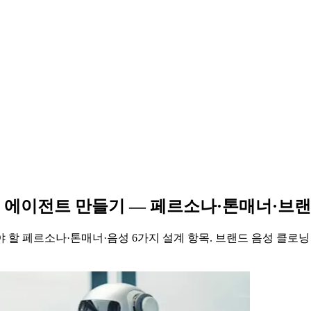
전용 에이전트 만들기 — 페르소나·톤매너·브
할 페르소나·톤매너·음성 6가지 설계 항목. 브랜드 음성 클로닝