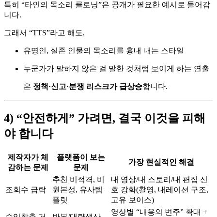
특히 “타인의 목소리 클로닝”은 공개가 필요한 예시로 들어갑
니다.
그래서 “TTS”라고 해도,
유명인, 실존 인물의 목소리를 흉내 내는 스타일
누군가가 말하지 않은 걸 말한 것처럼 보이게 하는 연출
은
정책·신고·분쟁 리스크가 급상승
합니다.
4) “안전하게” 가려면, 결국 이것을 피해
야 합니다
제작자가 체
플랫폼이 보는
가장 현실적인 해결
감하는 문제
문제
추천 비적격, 비
내 영상/내 스토리/내 편집 신
조회수 급락
원본성, 유사템
호 강화(촬영, 내레이션 구조,
플릿
고유 보이스)
영상별 “내용의 변주” 확대 +
수익창출 거
반복/대량생산,