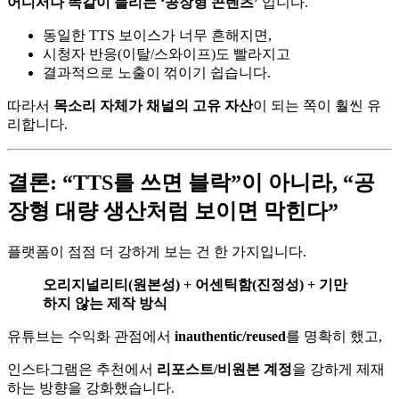
어디서나 똑같이 들리는 ‘공장형 콘텐츠’
입니다.
동일한 TTS 보이스가 너무 흔해지면,
시청자 반응(이탈/스와이프)도 빨라지고
결과적으로 노출이 꺾이기 쉽습니다.
따라서
목소리 자체가 채널의 고유 자산
이 되는 쪽이 훨씬 유
리합니다.
결론: “TTS를 쓰면 블락”이 아니라, “공
장형 대량 생산처럼 보이면 막힌다”
플랫폼이 점점 더 강하게 보는 건 한 가지입니다.
오리지널리티(원본성) + 어센틱함(진정성) + 기만
하지 않는 제작 방식
유튜브는 수익화 관점에서
inauthentic/reused
를 명확히 했고,
인스타그램은 추천에서
리포스트/비원본 계정
을 강하게 제재
하는 방향을 강화했습니다.