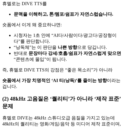
휴멜로는 DIVE TTS를
문맥을 이해하고, 톤/템포/쉼표가 자연스럽습니다.
숏폼에서 이게 왜 중요하냐면:
시청자는 1초 안에 “AI다/사람이다/광고다/공장형이
다”를 판단합니다.
“낭독체”는 이 판단을
나쁜 방향
으로 당깁니다.
반대로
문장마다 강세/호흡/쉼표가 자연스럽게 맞으면
“콘텐츠에 몰입”이 됩니다.
즉, 휴멜로 DIVE TTS의 강점은 “좋은 목소리”가 아니라
숏폼에서 가장 치명적인 ‘AI 티(낭독)’를 줄이는 방향
이라는
겁니다.
(2) 48kHz 고음질은 ‘퀄리티’가 아니라 ‘제작 표준’
문제
휴멜로 DIVE는 48kHz 스튜디오급 음질을 가지고 있는데
48kHz의 퀄리티는 영화/게임/음악 등 미디어 제작 표준이며,