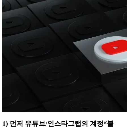
1) 먼저 유튜브/인스타그랩의 계정“블