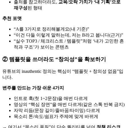
출처를 참고하더라도,
교육/오락 가치가 ‘내 기획’으로
재구성
된 형태
추천 포맷
“A를 3가지로 정리해볼게요(내 기준)”
“이건 다들 이렇게 말하는데, 저는 B라고 봅니다(근거)”
“실수 TOP3 / 체크리스트 / 템플릿”처럼 ‘내가 고민한 흔
적과 구조’가 보이는 콘텐츠
② 템플릿을 쓰더라도 “창의성”을 확보하기
유튜브의 inauthentic 정의는 핵심이 “템플릿 + 창의성 없음”입
니다.
변주를 만드는 가장 쉬운 4가지
인트로 훅(첫 1~2문장)을 매번 다르게
영상의 “핵심 장면”을 매번 다르게(같은 스톡 반복 금지)
자막 리듬(문장 길이/줄바꿈/타이밍) 다르게
목소리 톤/속도/쉼표가 주제에 맞게 바뀌게
→ 여기서 “목소리 품질”이 단순 퀄리티를 넘어
정책 리스크