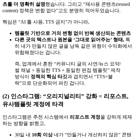
츠를 더 명확히 설명
했습니다. 그리고 “재사용 콘텐츠(reused
content) 정책은 변함 없다”고도 분명히 적어두었습니다.
핵심은 “AI 툴 사용, TTS 금지”가 아니라,
템플릿 기반으로 거의 변형 없이 반복 생산되는 콘텐츠
다른 곳의 텍스트나 원본을 ‘그대로 읽어주는’ 형태,
특
히 내가 만들지 않은 글을 낭독 같은 유형이 수익화에서
위험해졌다는 겁니다.
즉, 업계에서 흔한 “커뮤니티 글의 사연/뉴스 요약/
썰 채널 + 동일한 TTS + 동일한 편집 템플릿” 제작
방식이
정책의 핵심 타깃
과 겹치면서 “TTS=블
락”으로 단순화되어 퍼진 겁니다.
(2) 인스타그램: “오리지널리티” 강화 = 리포스트,
유사템플릿 계정에 타격
인스타그램은 추천 시스템에서
리포스트 계정
을 강하게 제재
하는 방향을 밝혔고,
30일 내
10회 이상
내가 “만들거나 개선하지 않은” 콘텐