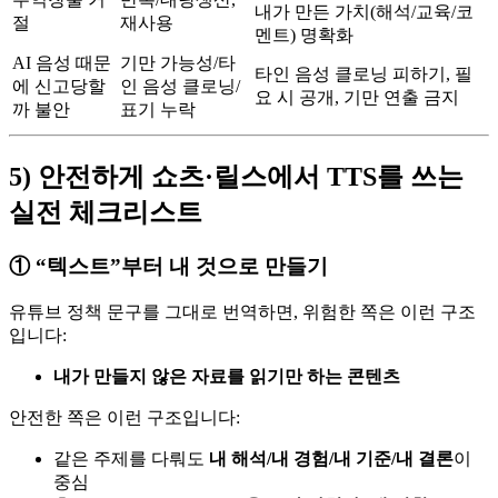
내가 만든 가치(해석/교육/코
절
재사용
멘트) 명확화
AI 음성 때문
기만 가능성/타
타인 음성 클로닝 피하기, 필
에 신고당할
인 음성 클로닝/
요 시 공개, 기만 연출 금지
까 불안
표기 누락
5) 안전하게 쇼츠·릴스에서 TTS를 쓰는
실전 체크리스트
① “텍스트”부터 내 것으로 만들기
유튜브 정책 문구를 그대로 번역하면, 위험한 쪽은 이런 구조
입니다:
내가 만들지 않은 자료를 읽기만 하는 콘텐츠
안전한 쪽은 이런 구조입니다:
같은 주제를 다뤄도
내 해석/내 경험/내 기준/내 결론
이
중심