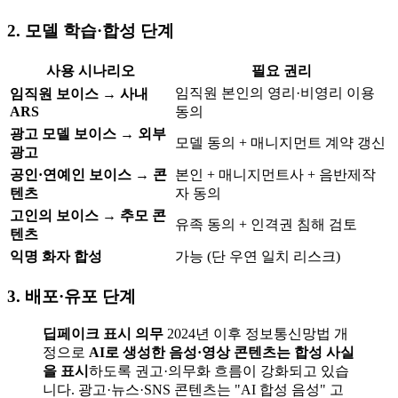
2. 모델 학습·합성 단계
사용 시나리오
필요 권리
임직원 본인의 영리·비영리 이용
임직원 보이스 → 사내
ARS
동의
광고 모델 보이스 → 외부
모델 동의 + 매니지먼트 계약 갱신
광고
공인·연예인 보이스 → 콘
본인 + 매니지먼트사 + 음반제작
텐츠
자 동의
고인의 보이스 → 추모 콘
유족 동의 + 인격권 침해 검토
텐츠
익명 화자 합성
가능 (단 우연 일치 리스크)
3. 배포·유포 단계
딥페이크 표시 의무
2024년 이후 정보통신망법 개
정으로
AI로 생성한 음성·영상 콘텐츠는 합성 사실
을 표시
하도록 권고·의무화 흐름이 강화되고 있습
니다. 광고·뉴스·SNS 콘텐츠는 "AI 합성 음성" 고