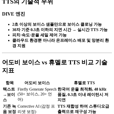
TTS의 기술적 우위
DIVE 엔진
2초 이상의 보이스 샘플만으로 보이스 클로닝 가능
30자 기준 0.3초 이하의 지연 시간 → 실시간 TTS 가능
피치·속도·운율 세밀 제어 가능
클라우드 환경뿐 아니라 온프레미스 배포 및 망분리 환
경 지원
어도비 보이스 vs 휴멜로 TTS 비교 기술
지표
항목
어도비 보이스
휴멜로 TTS
텍스트
Firefly Generate Speech
한국어 운율 최적화, 48 kHz
(50+ 보이스, 20+ 언
→보이
품질, 0.3초 이내 레이턴시 저
어)
스
지연
기존 녹
Corrective AI (감정 프
TTS 재합성 하여 스튜디오급
음 보정
리셋 보정)
출력으로 재구성 가능