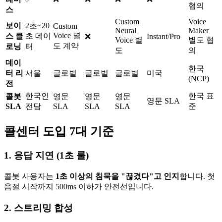
협의
스
Custom
Voice
보이
2초~20
Custom
Neural
Maker
Voice 별
스 클
초 데이
❌
Instant/Pro
Voice 별
별도 협
도 계약
로닝
터
도
의
데이
한국
터 리
서울
글로벌
글로벌
글로벌
미국
(NCP)
전
한국인
한국 표
콜봇
영문
영문
영문
영문 SLA
SLA
전담
SLA
SLA
SLA
준
콜센터 도입 7대 기준
1. 응답 지연 (1초 룰)
콜봇 사용자는
1초 이상의 침묵을 "끊겼다"고 인지
합니다. 첫
음절 시작까지 500ms 이하가 안전선입니다.
2. 스트리밍 합성