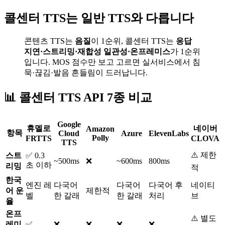
콜센터 TTS는 일반 TTS와 다릅니다
콘텐츠 TTS는
음질
이 1순위, 콜센터 TTS는
응답
지연·스트리밍·재합성 일관성·온프레미스
가 1순위
입니다. MOS 점수만 보고 고르면 실서비스에서 침
묵·끊김·발음 흔들림이 드러납니다.
📊 콜센터 TTS API 7종 비교
Google
휴멜로
네이버
Amazon
항목
Cloud
Azure
ElevenLabs
Polly
FRTTS
CLOVA
TTS
⚠️ 제한
스트
✅ 0.3
~500ms
❌
~600ms
800ms
초 이하
리밍
적
한국
엔진 레
다국어
다국어
다국어 후
네이티
어 운
제한적
벨
한 갈래
한 갈래
처리
브
율
온프
⚠️ 별도
레미
✅
❌
❌
❌
❌