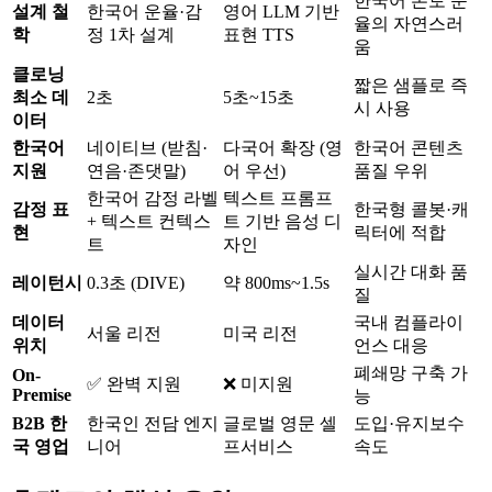
한국어 본토 운
설계 철
한국어 운율·감
영어 LLM 기반
율의 자연스러
학
정 1차 설계
표현 TTS
움
클로닝
짧은 샘플로 즉
최소 데
2초
5초~15초
시 사용
이터
한국어
네이티브 (받침·
다국어 확장 (영
한국어 콘텐츠
지원
연음·존댓말)
어 우선)
품질 우위
한국어 감정 라벨
텍스트 프롬프
감정 표
한국형 콜봇·캐
+ 텍스트 컨텍스
트 기반 음성 디
현
릭터에 적합
트
자인
실시간 대화 품
레이턴시
0.3초 (DIVE)
약 800ms~1.5s
질
데이터
국내 컴플라이
서울 리전
미국 리전
위치
언스 대응
폐쇄망 구축 가
On-
✅ 완벽 지원
❌ 미지원
Premise
능
B2B 한
한국인 전담 엔지
글로벌 영문 셀
도입·유지보수
국 영업
니어
프서비스
속도