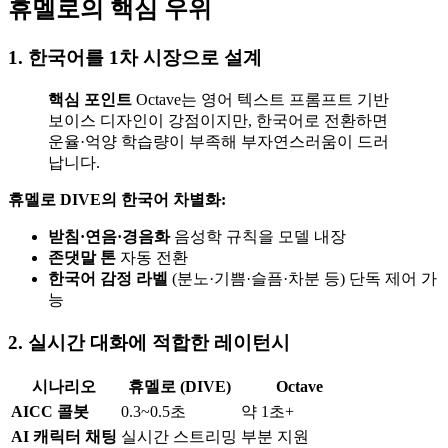
휴멜로의 핵심 우위
1. 한국어를 1차 시장으로 설계
핵심 포인트
Octave는 영어 텍스트 프롬프트 기반
보이스 디자인이 강점이지만, 한국어로 전환하면
운율·억양 학습량이 부족해 부자연스러움이 드러
납니다.
휴멜로 DIVE의 한국어 차별화:
받침·연음·경음화
음성학 규칙을 모델 내장
존댓말 톤
자동 전환
한국어 감정 라벨
(분노·기쁨·슬픔·차분 등) 단독 제어 가
능
2. 실시간 대화에 적합한 레이턴시
시나리오
휴멜로 (DIVE)
Octave
AICC 콜봇
0.3~0.5초
약 1초+
AI 캐릭터 채팅
실시간 스트리밍
부분 지원