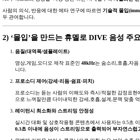
사람의 의식, 반응에 대한 메타 연구에 따르면
기술적 몰입(imme
두 관여합니다.
2) ‘몰입’을 만드는 휴멜로 DIVE 음성 주
음질(대역폭/샘플레이트)
영상,게임,오디오 제작 표준인
48kHz
는 숨소리,호흡,자음 
니다.
프로소디 제어(강세·리듬·쉼표·피치)
프로소디는 듣는 사람의 이해도와 즉시/적절한 감정표현에 
으로 느껴질만큼 다이내믹한 강세,호흡,설계,문맥 맞춤 억
레이턴시 최소화와 스트리밍 안정성
실시간 대화 및 상호작용형 콘텐츠에서 사용자는 0.5초 
0.3초 이내에 음성이 스트리밍으로 출력되어 부자연스럽