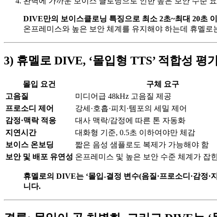
완벽에 가까운 보이스 클로닝으로 인한 높은 보안 수준 
DIVE만의 보이스클로닝 특징으로 최소 2초~최대 20초
온프레미스와 높은 보안 체계를 유지해야 하는데 휴멜로는
3) 휴멜로 DIVE, ‘몰입형 TTS’ 적합성 평
몰입 요건
구체 요구
고음질
미디어급 48kHz 고음질 제공
프로소디 제어
강세·호흡·피치·템포의 세밀 제어
감정·맥락 적응
대사 맥락/감정에 따른 톤 자동화
지연시간
대화형 기준, 0.5초 이하여야만 체감
보이스 온보딩
짧은 음성 샘플로도 복제가 가능해야 함
보안 및 배포 유연성
온프레미스 및 높은 보안 수준 체계가 잡힌 
휴멜로의 DIVE는 ‘몰입-결정 변수(음질·프로소디·감정·
니다.