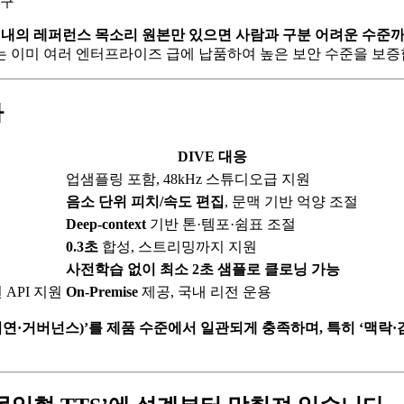
요구
 이내의 레퍼런스 목소리 원본만 있으면 사람과 구분 어려운 수준
 이미 여러 엔터프라이즈 급에 납품하여 높은 보안 수준을 보증
가
DIVE 대응
업샘플링 포함, 48kHz 스튜디오급 지원
음소 단위 피치/속도 편집
, 문맥 기반 억양 조절
Deep‑context
기반 톤·템포·쉼표 조절
0.3초
합성, 스트리밍까지 지원
사전학습 없이 최소 2초 샘플로 클로닝 가능
API 지원
On‑Premise
제공, 국내 리전 운용
지연·거버넌스)’를 제품 수준에서 일관되게 충족하며, 특히 ‘맥락