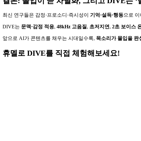
결론:
몰입이 곧 차별화,
그리고 DIVE는 
최신 연구들은 감정·프로소디·즉시성이
기억·설득·행동
으로 
DIVE는
문맥·감정 적응
,
48kHz 고음질
,
초저지연
,
2초 보이스 
앞으로 AI가 콘텐츠를 채우는 시대일수록,
목소리가 몰입을 완
휴멜로 DIVE를 직접 체험해보세요!