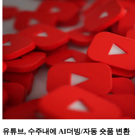
유튜브, 수주내에 AI더빙/자동 숏품 변환